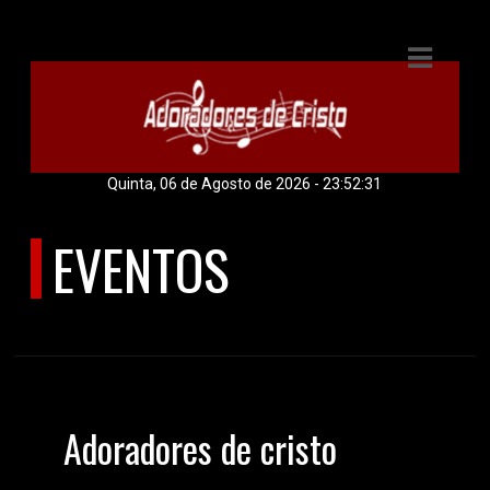
E
IAS
DOS
Quinta, 06 de Agosto de 2026 - 23:52:32
RAMAÇÃO
EVENTOS
OS
ÚLTIMOS EVENTOS
S
E
Adoradores de cristo
ATO