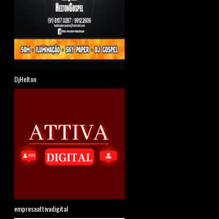
DjHelton
empresaattivadigital